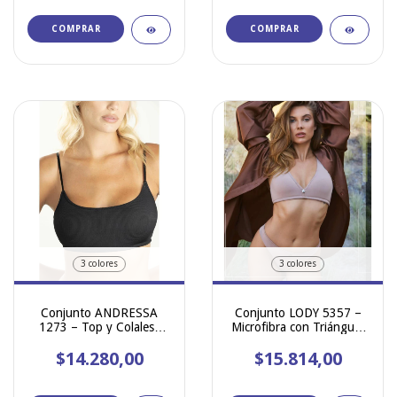
COMPRAR
COMPRAR
3 colores
3 colores
Conjunto ANDRESSA
Conjunto LODY 5357 –
1273 – Top y Colaless
Microfibra con Triángulo
con Recortes de Morley
Preformado, Bretel Ancho
$14.280,00
$15.814,00
y Cola Less