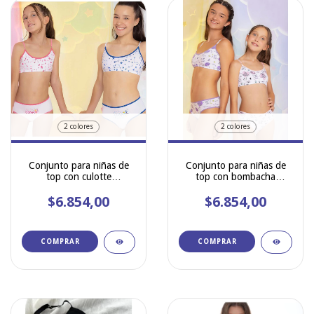
2 colores
2 colores
Conjunto para niñas de
Conjunto para niñas de
top con culotte
top con bombacha
estampado de algodón y
estampado de algodon y
lycra Marey 759
$6.854,00
lycra Marey 757
$6.854,00
COMPRAR
COMPRAR