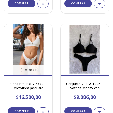
COMPRAR
COMPRAR
3 colores
Conjunto LODY 5372 –
Conjunto VELLA 1226 –
Microfibra Jacquard
Soft de Morley con
Corpiño triángulo
Colaless con Cintura
preformado con base
$16.500,00
$9.086,00
Bonded Flex y cola less.
COMPRAR
COMPRAR