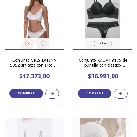
2 colores
5 colores
Conjunto CRIS LATINA
Conjunto KAURY 8175 de
5052 sin taza con arco de
puntilla con elastico
microfibra combinada con
personalizado . CORPIÑO
puntilla tramado bastones
$12.373,00
TAZA SOFT CON PUSH
$16.991,00
y colaless - Talle especial
UP Y COLA LESS.
COMPRAR
COMPRAR