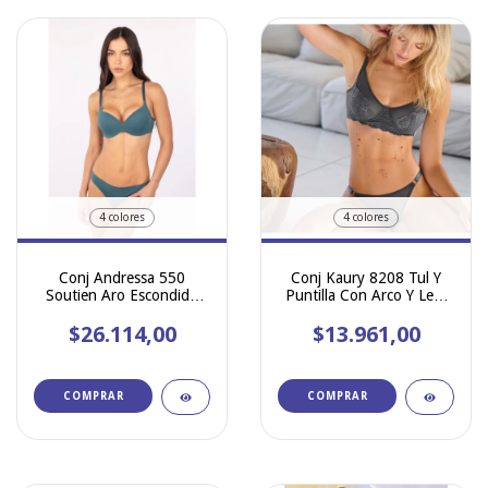
4 colores
4 colores
Conj Andressa 550
Conj Kaury 8208 Tul Y
Soutien Aro Escondido
Puntilla Con Arco Y Less
Less Seamless Microfibra
Regulable
$26.114,00
nylon
$13.961,00
COMPRAR
COMPRAR