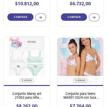
$10.812,00
con Less
$6.732,00
circulares
COMPRAR
COMPRAR
2 colores
2 colores
Conjunto Marey art
Conjunto para teens
21002 para niña
MAREY 3024 con tazas
estampado de algodon y
desmontables y vedetina
lycra c/ botones y
$8.262,00
$7.764,00