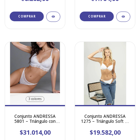
bombacha
COMPRAR
COMPRAR
3 colores
Conjunto ANDRESSA
Conjunto ANDRESSA
5801 – Triángulo con
1275 – Triángulo Soft de
Taza Soft Desmontable y
Morley con Less
$31.014,00
Less regulable
$19.582,00
Regulable