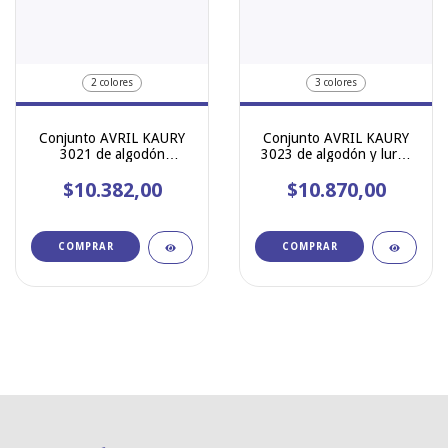
2 colores
3 colores
Conjunto AVRIL KAURY
Conjunto AVRIL KAURY
3021 de algodón
3023 de algodón y lurex
estampado mini de
corpiño push up y
corazones , corpiño taza
$10.382,00
$10.870,00
colaless
soft con push up y
colaless
COMPRAR
COMPRAR