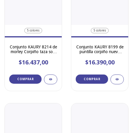
5 colores
5 colores
Conjunto KAURY 8214 de
Conjunto KAURY 8199 de
morley Corpiño taza soft
puntilla corpiño nueva
con push up y colaless
taza soft con push up y
$16.437,00
regulable
$16.390,00
less regulable
COMPRAR
COMPRAR