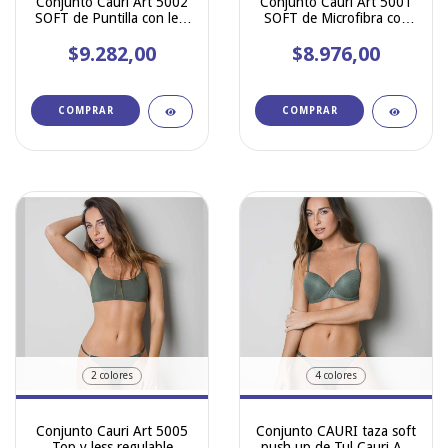
Conjunto Cauri Art 5002
Conjunto Cauri Art 5001
SOFT de Puntilla con less
SOFT de Microfibra con
regulable
less regulable
$9.282,00
$8.976,00
COMPRAR
COMPRAR
2 colores
4 colores
Conjunto Cauri Art 5005
Conjunto CAURI taza soft
Top y less regulable
push up de Tul Cauri Art