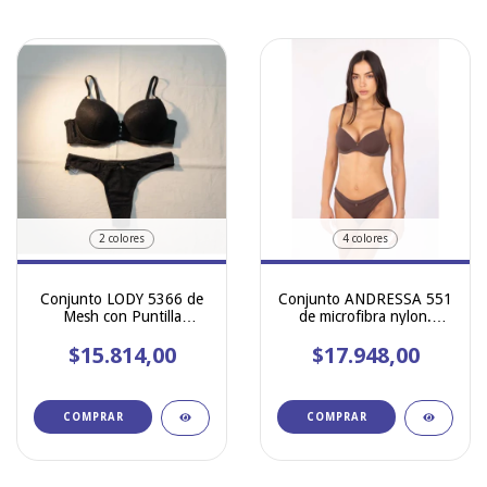
2 colores
4 colores
Conjunto LODY 5366 de
Conjunto ANDRESSA 551
Mesh con Puntilla
de microfibra nylon.
Angosta – Sostén Taza
Soutien soft con aro y
Soft con Base + Colaless
$15.814,00
base + less con cintura
$17.948,00
americana.
COMPRAR
COMPRAR