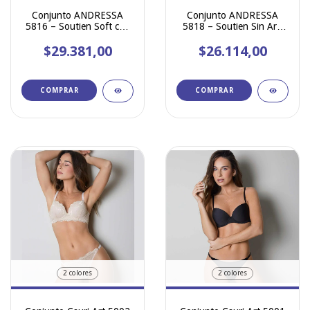
Conjunto ANDRESSA
Conjunto ANDRESSA
5816 – Soutien Soft con
5818 – Soutien Sin Aro
Aro y Base + Less
con Base y Less Regulable
Regulable de Puntilla
$29.381,00
$26.114,00
de Puntilla
COMPRAR
COMPRAR
2 colores
2 colores