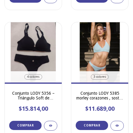
4 colores
3 colores
Conjunto LODY 5356 –
Conjunto LODY 5385
Triángulo Soft de
morley corazones , sostén
Microfibra con Bretel Alto
cruzado y less
$15.814,00
+ Less
$11.689,00
COMPRAR
COMPRAR