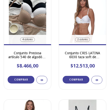
4 colores
2 colores
Conjunto Preciosa
Conjunto CRIS LATINA
artículo 540 de algodón y
6030 taza soft de
lycra fantasía
microfibra labrada en
$8.466,00
rayas combinada con
$12.513,00
puntilla y less regulable
COMPRAR
COMPRAR