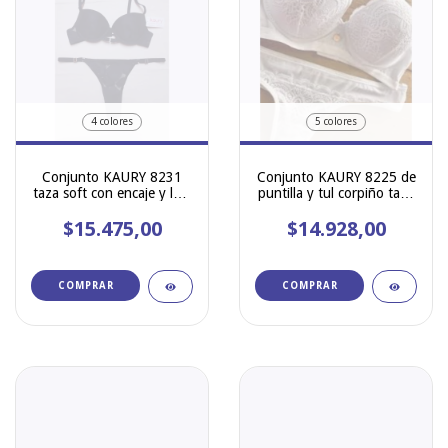
4 colores
5 colores
Conjunto KAURY 8231
Conjunto KAURY 8225 de
taza soft con encaje y less
puntilla y tul corpiño taza
regulable
soft sin push up y colaless
$15.475,00
$14.928,00
COMPRAR
COMPRAR