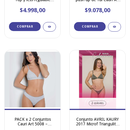
microfibra
5007
$4.998,00
$9.078,00
COMPRAR
COMPRAR
2 colores
PACK x 2 Conjuntos
Conjunto AVRIL KAURY
Cauri Art 5008 –
2017 Microf Triangulito,
Triangulito de Algodón
Less Breteles Dobles