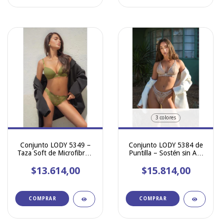
3 colores
Conjunto LODY 5349 –
Conjunto LODY 5384 de
Taza Soft de Microfibra y
Puntilla – Sostén sin Aro
Puntilla con Less (Verde
con Base Bonded Flex +
Militar | Talles 85 a 100)
$13.614,00
$15.814,00
Less
COMPRAR
COMPRAR