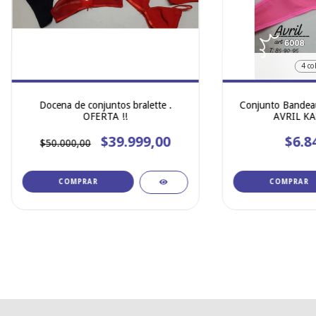
4 co
Docena de conjuntos bralette .
Conjunto Bandeau
OFERTA !!
AVRIL KA
$39.999,00
$6.8
$50.000,00
COMPRAR